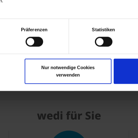
n.
Präferenzen
Statistiken
Nur notwendige Cookies
verwenden
esignelemente
Spa und Welln
wedi für Sie