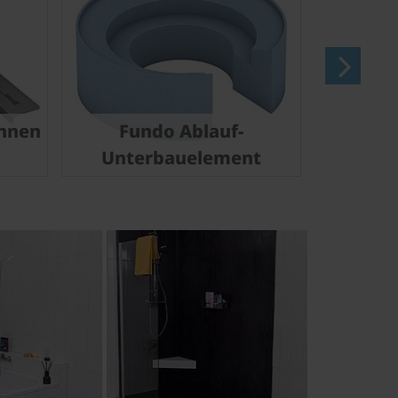
nnen
Fundo Ablauf-
Unterbauelement
Dus